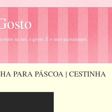
Gosto
contro na net, e gosto. É o meu passatempo.
HA PARA PÁSCOA | CESTINHA