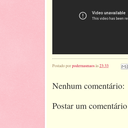
Postado por
podernasmaos
às
23:33
Nenhum comentário:
Postar um comentário