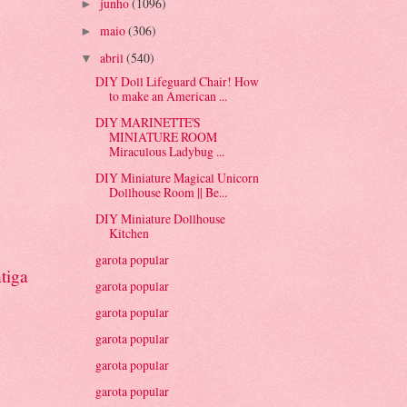
junho
(1096)
►
maio
(306)
►
abril
(540)
▼
DIY Doll Lifeguard Chair! How
to make an American ...
DIY MARINETTE'S
MINIATURE ROOM
Miraculous Ladybug ...
DIY Miniature Magical Unicorn
Dollhouse Room || Be...
DIY Miniature Dollhouse
Kitchen
garota popular
tiga
garota popular
garota popular
garota popular
garota popular
garota popular